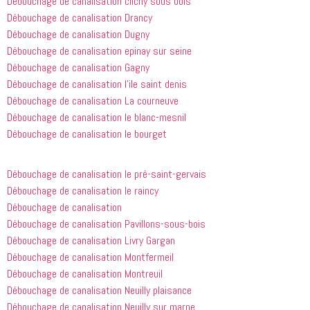
Débouchage de canalisation clichy sous bois
de ma 
pour nous 
à quel 
Débouchage de canalisation Drancy
douche 
aider.
point ces 
Débouchage de canalisation Dugny
bouchée, 
gars sont 
il est sorti 
rapides et 
Débouchage de canalisation epinay sur seine
le même 
efficaces. 
Débouchage de canalisation Gagny
jour 
Honnêtement,
Débouchage de canalisation l’ile saint denis
quelques 
 je n'ai 
Débouchage de canalisation La courneuve
heures 
rien à 
Débouchage de canalisation le blanc-mesnil
après 
redire et 
Débouchage de canalisation le bourget
avoir 
je 
appelé
recommande
 cette 
Débouchage de canalisation le pré-saint-gervais
entreprise 
Débouchage de canalisation le raincy
à tout le 
Débouchage de canalisation
monde...
Débouchage de canalisation Pavillons-sous-bois
Débouchage de canalisation Livry Gargan
Débouchage de canalisation Montfermeil
Débouchage de canalisation Montreuil
Débouchage de canalisation Neuilly plaisance
Débouchage de canalisation Neuilly sur marne