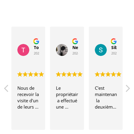
Toussaint Rocher
Neville Bergeron
Sibyla Leb
2024-04-20
2024-04-17
2024-03-15
Nous de 
Le 
C'est 
recevoir la 
propriétaire
maintenant
visite d'un 
 a effectué 
 la 
de leurs 
une 
deuxième 
techniciens,
inspection 
fois que je 
 un 
complète 
fais appel 
homme si 
de toute 
à cette 
merveilleux
notre 
entreprise 