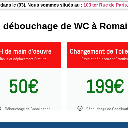
dans le (93). Nous sommes situés au :
103 ter Rue de Paris
e débouchage de WC à Romain
H de main d'oeuvre
Changement de Toile
Devis et déplacement Gratuits
Devis et déplacement Gratuits
50€
199€
Débouchage de Canalisation
Débouchage de Canalisat