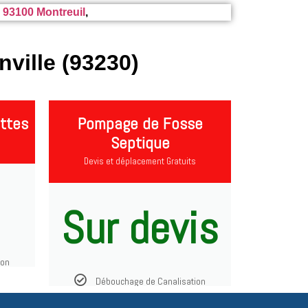
, 93100 Montreuil
,
ville (93230)
ttes
Pompage de Fosse
Septique
Devis et déplacement Gratuits
Sur devis
ion
Débouchage de Canalisation