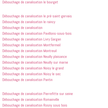
Débouchage de canalisation le bourget
avoir 
je 
appelé
recommande
 cette 
Débouchage de canalisation le pré-saint-gervais
entreprise 
Débouchage de canalisation le raincy
à tout le 
Débouchage de canalisation
monde...
Débouchage de canalisation Pavillons-sous-bois
Débouchage de canalisation Livry Gargan
Débouchage de canalisation Montfermeil
Débouchage de canalisation Montreuil
Débouchage de canalisation Neuilly plaisance
Débouchage de canalisation Neuilly sur marne
Débouchage de canalisation Noisy le grand
Débouchage de canalisation Noisy le sec
Débouchage de canalisation Pantin
Débouchage de canalisation Pierrefitte sur seine
Débouchage de canalisation Romainville
Débouchage de canalisation Rosny sous bois