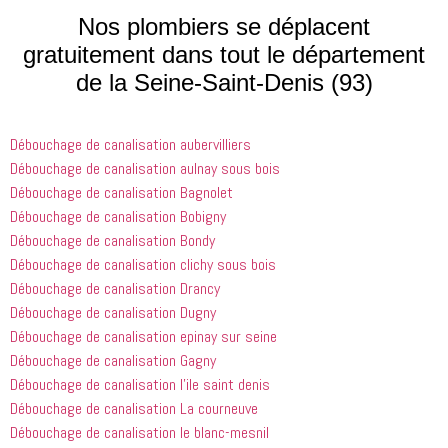
processus 
compétent
le matin et 
Nos plombiers se déplacent
que les 
 et 
j'ai 
gratuitement dans tout le département
entreprises
expliquait 
demandé 
de la Seine-Saint-Denis (93)
 doivent 
bien les 
à 
suivre en 
choses. Il 
quelqu'un 
valent la 
était 
de régler 
Débouchage de canalisation aubervilliers
peine. Ils 
courtois et 
mes 
ont été 
amical. 
problèmes
Débouchage de canalisation aulnay sous bois
incroyablement
Nous 
 en début 
Débouchage de canalisation Bagnolet
 utiles 
serions 
d'après-
Débouchage de canalisation Bobigny
lorsqu'il 
ravis qu'il 
midi. C'est 
Débouchage de canalisation Bondy
s'agissait 
revienne 
incroyable 
Débouchage de canalisation clichy sous bois
de ma 
pour nous 
à quel 
Débouchage de canalisation Drancy
douche 
aider.
point ces 
Débouchage de canalisation Dugny
bouchée, 
gars sont 
il est sorti 
rapides et 
Débouchage de canalisation epinay sur seine
le même 
efficaces. 
Débouchage de canalisation Gagny
jour 
Honnêtement,
Débouchage de canalisation l’ile saint denis
quelques 
 je n'ai 
Débouchage de canalisation La courneuve
heures 
rien à 
Débouchage de canalisation le blanc-mesnil
après 
redire et 