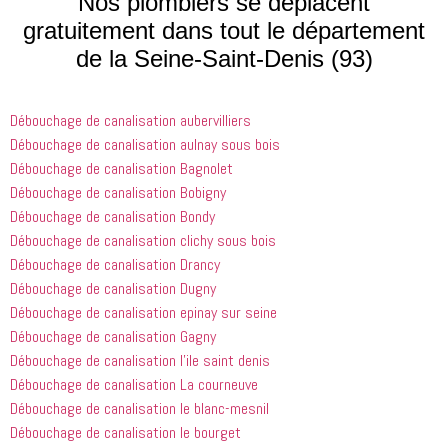
Nos plombiers se déplacent
que les 
 et 
j'ai 
gratuitement dans tout le département
entreprises
expliquait 
demandé 
de la Seine-Saint-Denis (93)
 doivent 
bien les 
à 
suivre en 
choses. Il 
quelqu'un 
valent la 
était 
de régler 
Débouchage de canalisation aubervilliers
peine. Ils 
courtois et 
mes 
ont été 
amical. 
problèmes
Débouchage de canalisation aulnay sous bois
incroyablement
Nous 
 en début 
Débouchage de canalisation Bagnolet
 utiles 
serions 
d'après-
Débouchage de canalisation Bobigny
lorsqu'il 
ravis qu'il 
midi. C'est 
Débouchage de canalisation Bondy
s'agissait 
revienne 
incroyable 
Débouchage de canalisation clichy sous bois
de ma 
pour nous 
à quel 
Débouchage de canalisation Drancy
douche 
aider.
point ces 
Débouchage de canalisation Dugny
bouchée, 
gars sont 
il est sorti 
rapides et 
Débouchage de canalisation epinay sur seine
le même 
efficaces. 
Débouchage de canalisation Gagny
jour 
Honnêtement,
Débouchage de canalisation l’ile saint denis
quelques 
 je n'ai 
Débouchage de canalisation La courneuve
heures 
rien à 
Débouchage de canalisation le blanc-mesnil
après 
redire et 
Débouchage de canalisation le bourget
avoir 
je 