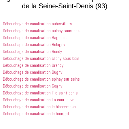
de la Seine-Saint-Denis (93)
 doivent 
bien les 
à 
suivre en 
choses. Il 
quelqu'un 
valent la 
était 
de régler 
Débouchage de canalisation aubervilliers
peine. Ils 
courtois et 
mes 
ont été 
amical. 
problèmes
Débouchage de canalisation aulnay sous bois
incroyablement
Nous 
 en début 
Débouchage de canalisation Bagnolet
 utiles 
serions 
d'après-
Débouchage de canalisation Bobigny
lorsqu'il 
ravis qu'il 
midi. C'est 
Débouchage de canalisation Bondy
s'agissait 
revienne 
incroyable 
Débouchage de canalisation clichy sous bois
de ma 
pour nous 
à quel 
Débouchage de canalisation Drancy
douche 
aider.
point ces 
Débouchage de canalisation Dugny
bouchée, 
gars sont 
il est sorti 
rapides et 
Débouchage de canalisation epinay sur seine
le même 
efficaces. 
Débouchage de canalisation Gagny
jour 
Honnêtement,
Débouchage de canalisation l’ile saint denis
quelques 
 je n'ai 
Débouchage de canalisation La courneuve
heures 
rien à 
Débouchage de canalisation le blanc-mesnil
après 
redire et 
Débouchage de canalisation le bourget
avoir 
je 
appelé
recommande
 cette 