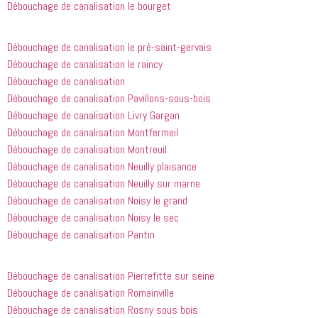
Débouchage de canalisation le bourget
avoir 
je 
appelé
recommande
 cette 
Débouchage de canalisation le pré-saint-gervais
entreprise 
Débouchage de canalisation le raincy
à tout le 
Débouchage de canalisation
monde...
Débouchage de canalisation Pavillons-sous-bois
Débouchage de canalisation Livry Gargan
Débouchage de canalisation Montfermeil
Débouchage de canalisation Montreuil
Débouchage de canalisation Neuilly plaisance
Débouchage de canalisation Neuilly sur marne
Débouchage de canalisation Noisy le grand
Débouchage de canalisation Noisy le sec
Débouchage de canalisation Pantin
Débouchage de canalisation Pierrefitte sur seine
Débouchage de canalisation Romainville
Débouchage de canalisation Rosny sous bois