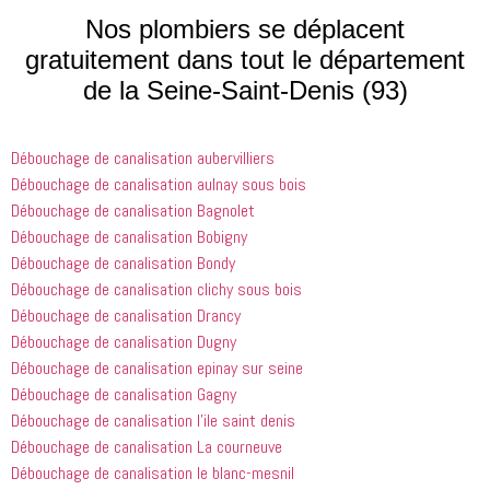
processus 
compétent
le matin et 
Nos plombiers se déplacent
que les 
 et 
j'ai 
gratuitement dans tout le département
entreprises
expliquait 
demandé 
de la Seine-Saint-Denis (93)
 doivent 
bien les 
à 
suivre en 
choses. Il 
quelqu'un 
valent la 
était 
de régler 
Débouchage de canalisation aubervilliers
peine. Ils 
courtois et 
mes 
ont été 
amical. 
problèmes
Débouchage de canalisation aulnay sous bois
incroyablement
Nous 
 en début 
Débouchage de canalisation Bagnolet
 utiles 
serions 
d'après-
Débouchage de canalisation Bobigny
lorsqu'il 
ravis qu'il 
midi. C'est 
Débouchage de canalisation Bondy
s'agissait 
revienne 
incroyable 
Débouchage de canalisation clichy sous bois
de ma 
pour nous 
à quel 
Débouchage de canalisation Drancy
douche 
aider.
point ces 
Débouchage de canalisation Dugny
bouchée, 
gars sont 
il est sorti 
rapides et 
Débouchage de canalisation epinay sur seine
le même 
efficaces. 
Débouchage de canalisation Gagny
jour 
Honnêtement,
Débouchage de canalisation l’ile saint denis
quelques 
 je n'ai 
Débouchage de canalisation La courneuve
heures 
rien à 
Débouchage de canalisation le blanc-mesnil
après 
redire et 