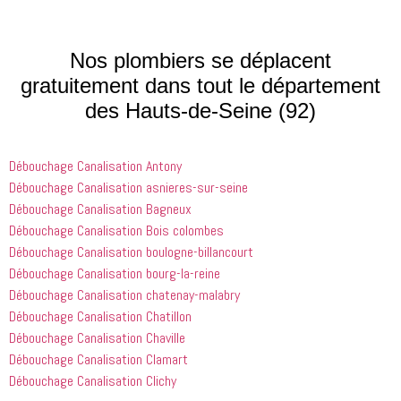
qui font 
avions. Il 
les ai 
que les 
était très 
contactés 
processus 
compétent
le matin et 
Nos plombiers se déplacent
que les 
 et 
j'ai 
gratuitement dans tout le département
entreprises
expliquait 
demandé 
des Hauts-de-Seine (92)
 doivent 
bien les 
à 
suivre en 
choses. Il 
quelqu'un 
valent la 
était 
de régler 
Débouchage Canalisation Antony
peine. Ils 
courtois et 
mes 
ont été 
amical. 
problèmes
Débouchage Canalisation asnieres-sur-seine
incroyablement
Nous 
 en début 
Débouchage Canalisation Bagneux
 utiles 
serions 
d'après-
Débouchage Canalisation Bois colombes
lorsqu'il 
ravis qu'il 
midi. C'est 
Débouchage Canalisation boulogne-billancourt
s'agissait 
revienne 
incroyable 
Débouchage Canalisation bourg-la-reine
de ma 
pour nous 
à quel 
Débouchage Canalisation chatenay-malabry
douche 
aider.
point ces 
Débouchage Canalisation Chatillon
bouchée, 
gars sont 
il est sorti 
rapides et 
Débouchage Canalisation Chaville
le même 
efficaces. 
Débouchage Canalisation Clamart
jour 
Honnêtement,
Débouchage Canalisation Clichy
quelques 
 je n'ai 