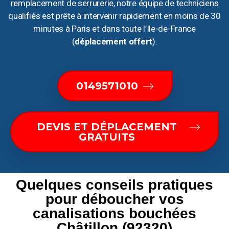
remplacement de serrurerie, notre équipe de techniciens
qualifiés est prête à intervenir rapidement en moins de 30
minutes à Paris et dans toute l’Ile-de-France
(
déplacement offert
).
0149571010
DEVIS ET DÉPLACEMENT
GRATUITS
Quelques conseils pratiques
pour déboucher vos
canalisations bouchées
Châtillon (92320)