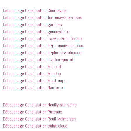
heures 
rien à 
après 
redire et 
Débouchage Canalisation Courbevoie
avoir 
je 
Débouchage Canalisation fontenay-aux-roses
appelé
recommande
Débouchage Canalisation garches
 cette 
Débouchage Canalisation gennevilliers
entreprise 
Débouchage Canalisation issy-les-moulineaux
à tout le 
Débouchage Canalisation la-garenne-colombes
monde...
Débouchage Canalisation le-plessis-robinson
Débouchage Canalisation levallois-perret
Débouchage Canalisation Malakoff
Débouchage Canalisation Meudon
Débouchage Canalisation Montrouge
Débouchage Canalisation Nanterre
Débouchage Canalisation Neuilly-sur-seine
Débouchage Canalisation Puteaux
Débouchage Canalisation Reuil-Malmaison
Débouchage Canalisation saint-cloud