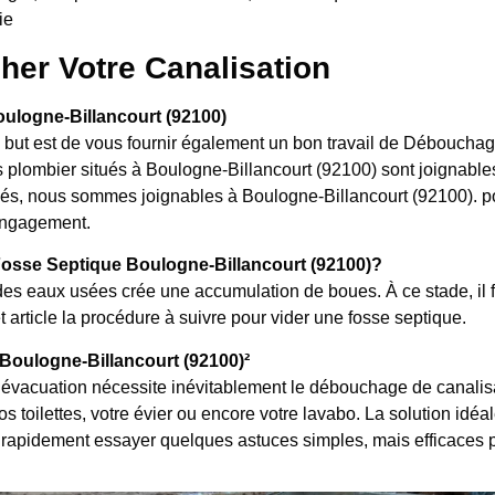
ie
her Votre Canalisation
ulogne-Billancourt (92100)
le but est de vous fournir également un bon travail de Déboucha
plombier situés à Boulogne-Billancourt (92100) sont joignables
riés, nous sommes joignables à Boulogne-Billancourt (92100). pou
 engagement.
osse Septique Boulogne-Billancourt (92100)?
es eaux usées crée une accumulation de boues. À ce stade, il f
 article la procédure à suivre pour vider une fosse septique.
oulogne-Billancourt (92100)²
évacuation nécessite inévitablement le débouchage de canalisat
 toilettes, votre évier ou encore votre lavabo. La solution idéal
rapidement essayer quelques astuces simples, mais efficaces 