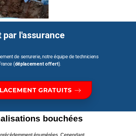
t par l'assurance
ement de serrurerie, notre équipe de techniciens
France (
déplacement offert
).
PLACEMENT GRATUITS
alisations bouchées
ons précédemment énumérées. Cependant,