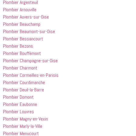
Plombier Argenteuil
peine. Ils 
courtois et 
mes 
ont été 
amical. 
problèmes
Plombier Arnouville
incroyablement
Nous 
 en début 
Plombier Auvers-sur-Oise
 utiles 
serions 
d'après-
Plombier Beauchamp
lorsqu'il 
ravis qu'il 
midi. C'est 
Plombier Beaumont-sur-Oise
s'agissait 
revienne 
incroyable 
Plombier Bessancourt
de ma 
pour nous 
à quel 
Plombier Bezons
douche 
aider.
point ces 
Plombier Bouffémont
bouchée, 
gars sont 
il est sorti 
rapides et 
Plombier Champagne-sur-Oise
le même 
efficaces. 
Plombier Charmont
jour 
Honnêtement,
Plombier Cormeilles-en-Parisis
quelques 
 je n'ai 
Plombier Courdimanche
heures 
rien à 
Plombier Deuil-la-Barre
après 
redire et 
Plombier Domont
avoir 
je 
Plombier Eaubonne
appelé
recommande
 cette 
Plombier Louvres
entreprise 
Plombier Magny-en-Vexin
à tout le 
Plombier Marly-la-Ville
monde...
Plombier Menucourt