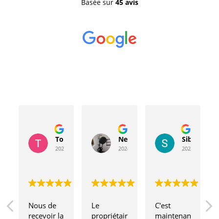
Basée sur
45 avis
Toussaint Rocher
Neville Bergeron
Sibyla Leb
2024-04-20
2024-04-17
2024-03-15
Nous de 
Le 
C'est 
recevoir la 
propriétaire
maintenant