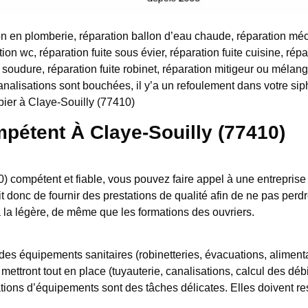
n en plomberie, réparation ballon d’eau chaude, réparation mé
tion wc, réparation fuite sous évier, réparation fuite cuisine, répa
 soudure, réparation fuite robinet, réparation mitigeur ou mélan
analisations sont bouchées, il y’a un refoulement dans votre s
bier à Claye-Souilly (77410)
pétent À Claye-Souilly (77410)
) compétent et fiable, vous pouvez faire appel à une entreprise
oit donc de fournir des prestations de qualité afin de ne pas pe
 la légère, de même que les formations des ouvriers.
n des équipements sanitaires (robinetteries, évacuations, alimen
ettront tout en place (tuyauterie, canalisations, calcul des déb
ations d’équipements sont des tâches délicates. Elles doivent r