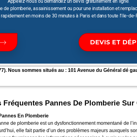
Appelez-nous ou demandez un devis gratuitement en ligne.
e de plomberie, assainissement ou pour une installation et remplac
ir rapidement en moins de 30 minutes à Paris et dans toute l’Ile-de-
DEVIS ET DÉ
7). Nous sommes situés au : 101 Avenue du Général dé gaul
 Fréquentes Pannes De Plomberie Sur C
Pannes En Plomberie
anne de plomberie est un dysfonctionnement momentané de l’ins
rd’hui, elle fait partie d’un des problèmes majeurs auxquels so