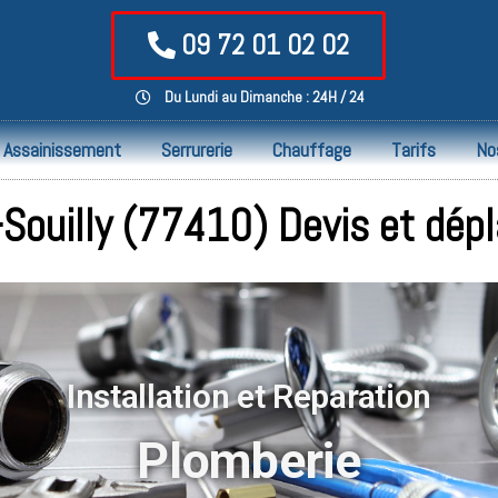
09 72 01 02 02
Du Lundi au Dimanche : 24H / 24
Assainissement
Serrurerie
Chauffage
Tarifs
No
-Souilly (77410) Devis et dép
Installation et Reparation
Plomberie