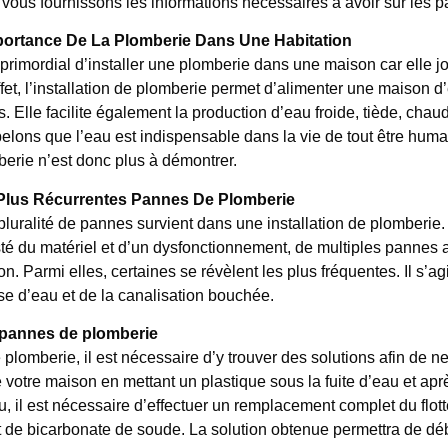
vous fournissons les informations nécessaires à avoir sur les 
portance De La Plomberie Dans Une Habitation
t primordial d’installer une plomberie dans une maison car elle 
fet, l’installation de plomberie permet d’alimenter une maison 
. Elle facilite également la production d’eau froide, tiède, ch
lons que l’eau est indispensable dans la vie de tout être humain.
erie n’est donc plus à démontrer.
Plus Récurrentes Pannes De Plomberie
luralité de pannes survient dans une installation de plomberie. E
té du matériel et d’un dysfonctionnement, de multiples pannes af
n. Parmi elles, certaines se révèlent les plus fréquentes. Il s’agi
e d’eau et de la canalisation bouchée.
 pannes de plomberie
plomberie, il est nécessaire d’y trouver des solutions afin de ne 
 votre maison en mettant un plastique sous la fuite d’eau et aprè
 il est nécessaire d’effectuer un remplacement complet du flotte
 de bicarbonate de soude. La solution obtenue permettra de débo