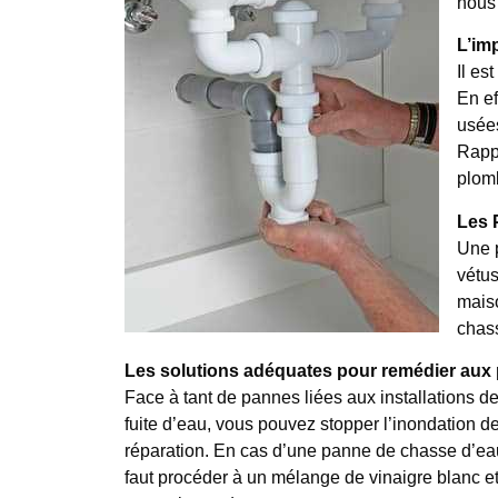
nous 
L’im
Il es
En ef
usées
Rappe
plomb
Les 
Une p
vétus
maiso
chass
Les solutions adéquates pour remédier aux
Face à tant de pannes liées aux installations de 
fuite d’eau, vous pouvez stopper l’inondation de
réparation. En cas d’une panne de chasse d’eau,
faut procéder à un mélange de vinaigre blanc et