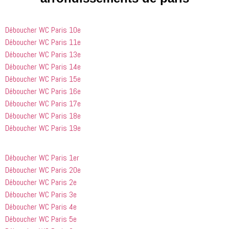
suivre en 
choses. Il 
quelqu'un 
valent la 
était 
de régler 
Déboucher WC Paris 10e
peine. Ils 
courtois et 
mes 
ont été 
amical. 
problèmes
Déboucher WC Paris 11e
incroyablement
Nous 
 en début 
Déboucher WC Paris 13e
 utiles 
serions 
d'après-
Déboucher WC Paris 14e
lorsqu'il 
ravis qu'il 
midi. C'est 
Déboucher WC Paris 15e
s'agissait 
revienne 
incroyable 
Déboucher WC Paris 16e
de ma 
pour nous 
à quel 
Déboucher WC Paris 17e
douche 
aider.
point ces 
Déboucher WC Paris 18e
bouchée, 
gars sont 
il est sorti 
rapides et 
Déboucher WC Paris 19e
le même 
efficaces. 
jour 
Honnêtement,
Déboucher WC Paris 1er
quelques 
 je n'ai 
heures 
rien à 
Déboucher WC Paris 20e
après 
redire et 
Déboucher WC Paris 2e
avoir 
je 
Déboucher WC Paris 3e
appelé
recommande
Déboucher WC Paris 4e
 cette 
Déboucher WC Paris 5e
entreprise 