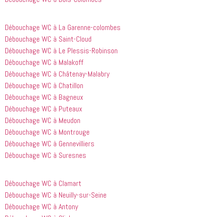
heures 
rien à 
après 
redire et 
avoir 
je 
Débouchage WC à La Garenne-colombes
appelé
recommande
Débouchage WC à Saint-Cloud
 cette 
Débouchage WC à Le Plessis-Robinson
entreprise 
Débouchage WC à Malakoff
à tout le 
Débouchage WC à Châtenay-Malabry
monde...
Débouchage WC à Chatillon
Débouchage WC à Bagneux
Débouchage WC à Puteaux
Débouchage WC à Meudon
Débouchage WC à Montrouge
Débouchage WC à Gennevilliers
Débouchage WC à Suresnes
Débouchage WC à Clamart
Débouchage WC à Neuilly-sur-Seine
Débouchage WC à Antony