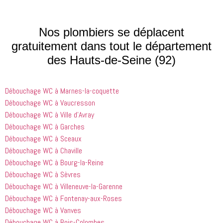
qui font 
avions. Il 
les ai 
que les 
était très 
contactés 
processus 
compétent
le matin et 
Nos plombiers se déplacent
que les 
 et 
j'ai 
gratuitement dans tout le département
entreprises
expliquait 
demandé 
des Hauts-de-Seine (92)
 doivent 
bien les 
à 
suivre en 
choses. Il 
quelqu'un 
valent la 
était 
de régler 
Débouchage WC à Marnes-la-coquette
peine. Ils 
courtois et 
mes 
ont été 
amical. 
problèmes
Débouchage WC à Vaucresson
incroyablement
Nous 
 en début 
Débouchage WC à Ville d’Avray
 utiles 
serions 
d'après-
Débouchage WC à Garches
lorsqu'il 
ravis qu'il 
midi. C'est 
Débouchage WC à Sceaux
s'agissait 
revienne 
incroyable 
Débouchage WC à Chaville
de ma 
pour nous 
à quel 
Débouchage WC à Bourg-la-Reine
douche 
aider.
point ces 
Débouchage WC à Sèvres
bouchée, 
gars sont 
il est sorti 
rapides et 
Débouchage WC à Villeneuve-la-Garenne
le même 
efficaces. 
Débouchage WC à Fontenay-aux-Roses
jour 
Honnêtement,
Débouchage WC à Vanves
quelques 
 je n'ai 
Débouchage WC à Bois-Colombes