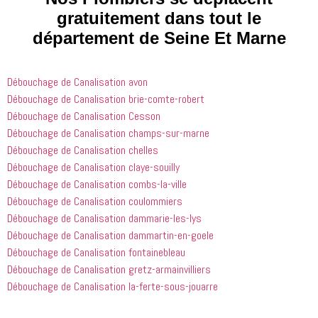
que les 
 et 
j'ai 
gratuitement dans tout le
entreprises
expliquait 
demandé 
département de Seine Et Marne
 doivent 
bien les 
à 
suivre en 
choses. Il 
quelqu'un 
valent la 
était 
de régler 
Débouchage de Canalisation avon
peine. Ils 
courtois et 
mes 
ont été 
amical. 
problèmes
Débouchage de Canalisation brie-comte-robert
incroyablement
Nous 
 en début 
Débouchage de Canalisation Cesson
 utiles 
serions 
d'après-
Débouchage de Canalisation champs-sur-marne
lorsqu'il 
ravis qu'il 
midi. C'est 
Débouchage de Canalisation chelles
s'agissait 
revienne 
incroyable 
Débouchage de Canalisation claye-souilly
de ma 
pour nous 
à quel 
Débouchage de Canalisation combs-la-ville
douche 
aider.
point ces 
Débouchage de Canalisation coulommiers
bouchée, 
gars sont 
il est sorti 
rapides et 
Débouchage de Canalisation dammarie-les-lys
le même 
efficaces. 
Débouchage de Canalisation dammartin-en-goele
jour 
Honnêtement,
Débouchage de Canalisation fontainebleau
quelques 
 je n'ai 
Débouchage de Canalisation gretz-armainvilliers
heures 
rien à 
Débouchage de Canalisation la-ferte-sous-jouarre
après 
redire et 
avoir 
je 