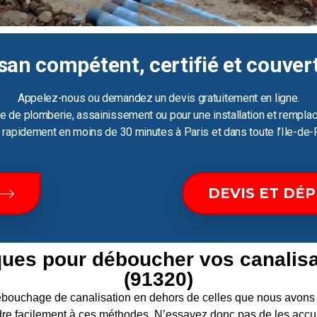
san compétent, certifié et couver
Appelez-nous ou demandez un devis gratuitement en ligne.
e de plomberie, assainissement ou pour une installation et remplac
ir rapidement en moins de 30 minutes à Paris et dans toute l’Ile-de-
DEVIS ET DÉ
ques pour déboucher vos canali
(91320)
 débouchage de canalisation en dehors de celles que nous av
re facilement à ces méthodes. N’essayez donc pas de les accum