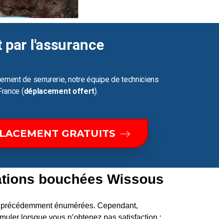
t par l'assurance
ement de serrurerie, notre équipe de techniciens
France (
déplacement offert
).
PLACEMENT GRATUITS
sations bouchées Wissous
ons précédemment énumérées. Cependant,
uler lorsque vous n’obtenez pas satisfaction :