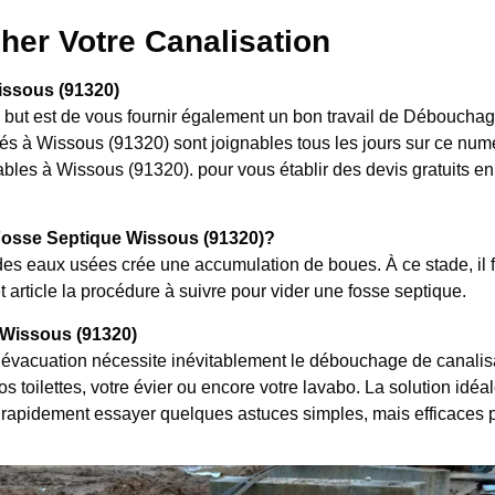
her Votre Canalisation
issous (91320)
le but est de vous fournir également un bon travail de Débouch
és à Wissous (91320) sont joignables tous les jours sur ce numé
les à Wissous (91320). pour vous établir des devis gratuits en l
osse Septique Wissous (91320)?
es eaux usées crée une accumulation de boues. À ce stade, il f
 article la procédure à suivre pour vider une fosse septique.
Wissous (91320)
évacuation nécessite inévitablement le débouchage de canalisat
 toilettes, votre évier ou encore votre lavabo. La solution idéal
rapidement essayer quelques astuces simples, mais efficaces 